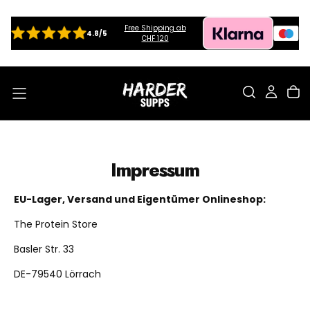
ZUM
INHALT
SPRINGEN
Free Shipping ab
4.8/5
CHF 120
Impressum
EU-Lager, Versand und Eigentümer Onlineshop:
The Protein Store
Basler Str. 33
DE-79540 Lörrach