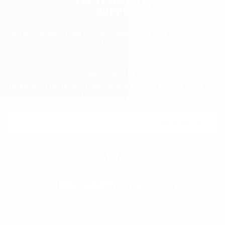
Entdecke die Produkte von HarderSupps in unseren Shops
vor Ort und online!
NEWSLETTER
Melde dich für unseren Newsletter an und sichere dir einen
15% Rabatt auf deinen ersten Einkauf!
E-
MAIL
ABONNIEREN
Zahlungsmethoden